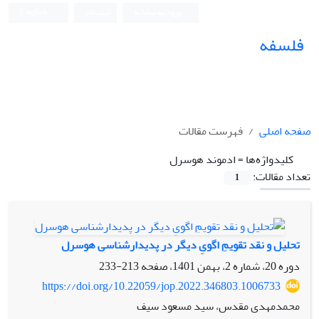
ورود به سامانه
ثبت نام
English
فلسفه
صفحه اصلی
فهرست مقالات
کلیدواژه‌ها =
ادموند هوسرل
تعداد مقالات:
1
تحلیل و نقد تقویمِ اگویِ دیگر در پدیدارشناسی هوسرل
دوره 20، شماره 2، بهمن 1401، صفحه
213-233
https://doi.org/10.22059/jop.2022.346803.1006733
محمدمهدی مقدس، سید مسعود سیف