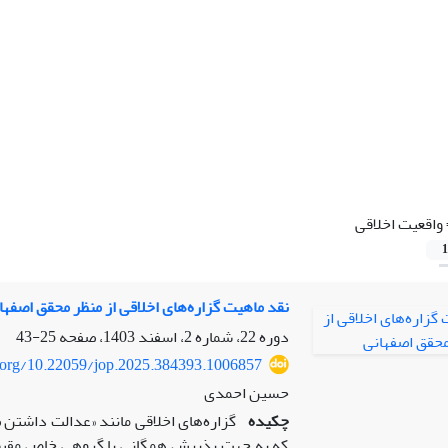
واقعیت اخلاقی
1
نقد ماهیت گزاره‌های اخلاقی از منظر محقق اصفها
دوره 22، شماره 2، اسفند 1403، صفحه
25-43
i.org/10.22059/jop.2025.384393.1006857
حسین احمدی
چکیده
گزاره‌های اخلاقی مانند «عدالت داشتن
که به جهت پذیرش همگانی یا گروهی خاص مقبولی