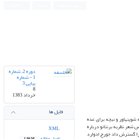
ورود به سامانه
ثبت نام
English
دوره 2، شماره
1 - شماره
پیاپی 3
8
خرداد 1383
فایل ها
 شوپنهاور و نیچه برای عده
شعر نظریه برنتانو درباره
XML
نرا گسترش داد جورج ادوارد
اصل مقاله
1.06 M