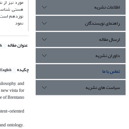
مورد نیز از ن
اطلاعات نشریه
هستی شناسی 
نوزدهم است ک
نمود
راهنمای نویسندگان
ارسال مقاله
عنوان مقاله
sh
داوران نشریه
چکیده
English
تماس با ما
hilosophy, and
سیاست های نشریه
 new vista for
ce of Brentano
tent-oriented
and ontology.