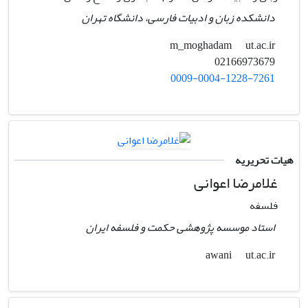
دانشکده زبان و ادبیات فارسی، دانشگاه تهران
ut.ac.ir
m_moghadam
02166973679
0009-0004-1228-7261
هیات تحریریه
غلامرضا اعوانی
فلسفه
استاد موسسه پژوهشی حکمت و فلسفه ایران
ut.ac.ir
awani