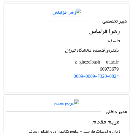
دبیر تخصصی
زهرا قزلباش
فلسفه
دکترای فلسفه دانشگاه تهران
ut.ac.ir
z_ghezelbash
66973679
0009-0009-7320-0824
مدیر داخلی
مریم مقدم
زبان و ادبیات فارسی - علوم کتابداری و اطلاع رسانی