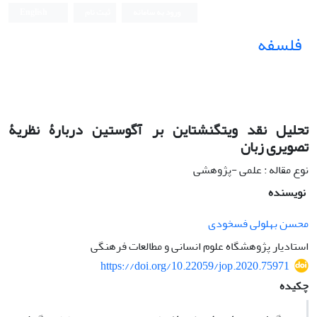
ورود به سامانه
ثبت نام
English
فلسفه
تحلیل نقد ویتگنشتاین بر آگوستین دربارۀ نظریۀ
تصویری زبان
نوع مقاله : علمی -پژوهشی
نویسنده
محسن بهلولی فسخودی
استادیار پژوهشگاه علوم انسانی و مطالعات فرهنگی
https://doi.org/10.22059/jop.2020.75971
چکیده