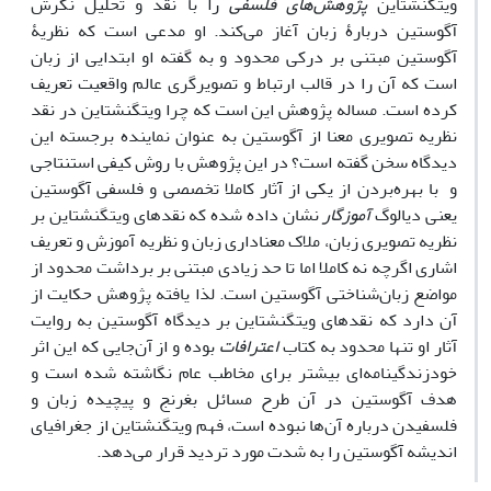
ویتگنشتاین
پژوهش‌های فلسفی
را با نقد و تحلیل نگرش
آگوستین دربارۀ زبان آغاز می‌کند. او مدعی است که نظریۀ
آگوستین مبتنی بر درکی محدود و به گفته او ابتدایی از زبان
است که آن را در قالب ارتباط و تصویرگری عالم واقعیت تعریف
کرده است. مساله پژوهش این است که چرا ویتگنشتاین در نقد
نظریه تصویری معنا از آگوستین به عنوان نماینده برجسته این
دیدگاه سخن گفته است؟ در این پژوهش با روش کیفی استنتاجی
و با بهره‌بردن از یکی از آثار کاملا تخصصی و فلسفی آگوستین
یعنی دیالوگ
آموزگار
نشان داده شده که نقدهای ویتگنشتاین بر
نظریه تصویری زبان،‌ ملاک معناداری زبان و نظریه آموزش و تعریف
اشاری اگرچه نه کاملا اما تا حد زیادی مبتنی بر برداشت محدود از
مواضع زبان‌شناختی آگوستین است. لذا یافته پژوهش حکایت از
آن دارد که نقدهای ویتگنشتاین بر دیدگاه آگوستین به روایت
آثار او تنها محدود به کتاب
اعترافات
بوده و از آن‌جایی که این اثر
خودزندگینامه‌ای بیشتر برای مخاطب عام نگاشته شده است و
هدف آگوستین در آن طرح مسائل بغرنج و پیچیده زبان و
فلسفیدن درباره آن‌ها نبوده است، فهم ویتگنشتاین از جغرافیای
اندیشه آگوستین را به شدت مورد تردید قرار می‌دهد.