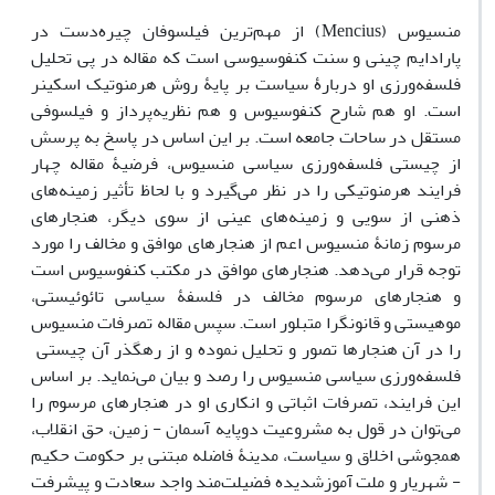
منسیوس (Mencius) از مهم‏‌ترین فیلسوفان چیره‏‌دست در
پارادایم چینی و سنت کنفوسیوسی است که مقاله در پی تحلیل
فلسفه‏‏‏‏‌ورزی او دربارۀ سیاست بر پایۀ روش هرمنوتیک اسکینر
است. او هم شارح کنفوسیوس و هم نظریه‏‌پرداز و فیلسوفی
مستقل در ساحات جامعه است. بر این اساس در پاسخ به پرسش
از چیستی فلسفه‌‏ورزی سیاسی منسیوس، فرضیۀ مقاله چهار
فرایند هرمنوتیکی را در نظر می‏‌گیرد و با لحاظ تأثیر زمینه‏‌های
ذهنی از سویی و زمینه‌‏های عینی از سوی دیگر، هنجارهای
مرسوم زمانۀ منسیوس اعم از هنجارهای موافق و مخالف را مورد
توجه قرار می‏‌دهد. هنجارهای موافق در مکتب کنفوسیوس است
و هنجارهای مرسوم مخالف در فلسفۀ سیاسی تائوئیستی،
موهیستی و قانون‏گرا متبلور است. سپس مقاله تصرفات منسیوس
را در آن هنجارها تصور و تحلیل نموده و از رهگذر آن چیستی
فلسفه‏‌ورزی سیاسی منسیوس را رصد و بیان می‏‌نماید. بر اساس
این فرایند، تصرفات اثباتی و انکاری او در هنجارهای مرسوم را
می‏‌توان در قول به مشروعیت دوپایه آسمان - زمین، حق انقلاب،
همجوشی اخلاق و سیاست، مدینۀ فاضله مبتنی بر حکومت حکیم
- شهریار و ملت آموزش‏دیده فضیلت‏‌مند واجد سعادت و پیشرفت