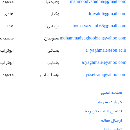
mahmoodvahidnia@gmail.com
وحیدنیا
محمود
drhvakili@gmail.com
وکیلی
هادی
homa.yazdani.65@gmail.com
یزدانی
هما
mohammadyaghoobian@yahoo.com
یعقوبیان
محمدح
a_yaghmaie@sbu.ac.ir
یغمائی
ابوتراب
a.yaghmaie@yahoo.com
یغمایی
ابوتراب
yosefsani@yahoo.com
یوسف ثانی
محمود
صفحه اصلی
درباره نشریه
اعضای هیات تحریریه
ارسال مقاله
تماس با ما