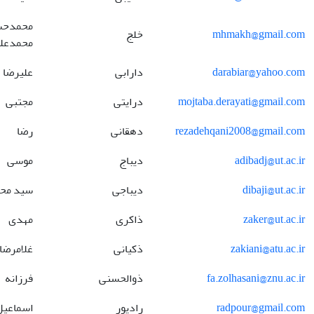
محمدحس
mhmakh@gmail.com
خلج
محمدعل
darabiar@yahoo.com
دارابی
علیرضا
mojtaba.derayati@gmail.com
درایتی
مجتبی
rezadehqani2008@gmail.com
دهقانی
رضا
adibadj@ut.ac.ir
دیباج
موسی
dibaji@ut.ac.ir
دیباجی
سید محم
zaker@ut.ac.ir
ذاکری
مهدی
zakiani@atu.ac.ir
ذکیانی
غلامرضا
fa.zolhasani@znu.ac.ir
ذوالحسنی
فرزانه
radpour@gmail.com
رادپور
اسماعیل