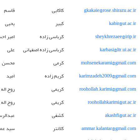
gkakaie@rose.shirazu.ac.ir
کاکایی
قاسم
kabir@ut.ac.ir
کبیر
یحیی
sheykhrezaee@irip.ir
کرباسی زاده
امیر اح
karbasi@ltr.ui.ac.ir
کرباسی زاده اصفهانی
علی
mohsenekarami@gmail.com
کرمی
محسن
karimzadeh2009@gmail.com
کریم زاده
امید
roohollah.karimi@gmail.com
کریمی
روح اله
roohollahkarimi@ut.ac.ir
کریمی
روح اله
akashfi@ut.ac.ir
کشفی
عبدالرس
ammar.kalantar@gmail.com
کلانتر
سید عما