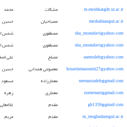
m.meshkat@ltr.ui.ac.ir
مشکات
محمد
mesbahian@ut.ac.ir
مصباحیان
حسین
sha_mostafavi@yahoo.com
مصطفوی
شمس ال
sha_mostafavi@yahoo.com
مصطفوی
شمس ال
aamosleh@yahoo.com
مصلح
علی اصغ
hosseinmasoumi27@yahoo.com
معصومی همدانی
حسین
memarzadeh@gmail.com
معمارزاده
مسعود
zomemari@gmail.com
معماری
زهره
gh1359@gmail.com
مقدم
غلامعلی
m_moghadam@ut.ac.ir
مقدم
مریم