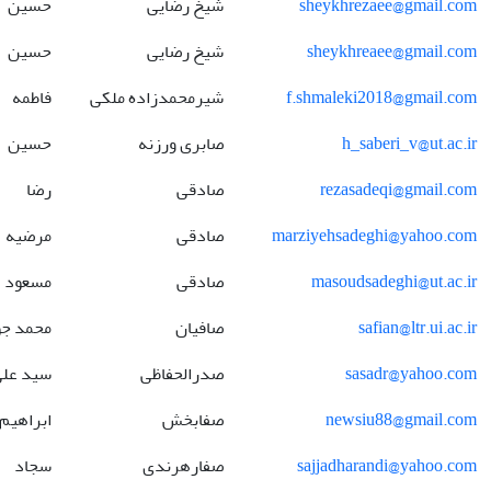
sheykhrezaee@gmail.com
شیخ رضایی
حسین
sheykhreaee@gmail.com
شیخ رضایی
حسین
f.shmaleki2018@gmail.com
شیرمحمدزاده ملکی
فاطمه
h_saberi_v@ut.ac.ir
صابری ورزنه
حسین
rezasadeqi@gmail.com
صادقی
رضا
marziyehsadeghi@yahoo.com
صادقی
مرضیه
masoudsadeghi@ut.ac.ir
صادقی
مسعود
safian@ltr.ui.ac.ir
صافیان
محمد جو
sasadr@yahoo.com
صدرالحفاظی
سید عل
newsiu88@gmail.com
صفابخش
ابراهیم
sajjadharandi@yahoo.com
صفارهرندی
سجاد