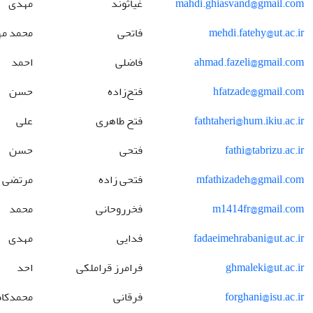
mahdi.ghiasvand@gmail.com
غیاثوند
مهدی
mehdi.fatehy@ut.ac.ir
فاتحی
محمد م
ahmad.fazeli@gmail.com
فاضلی
احمد
hfatzade@gmail.com
فتح‌زاده
حسن
fathtaheri@hum.ikiu.ac.ir
فتح طاهری
علی
fathi@tabrizu.ac.ir
فتحی
حسن
mfathizadeh@gmail.com
فتحی زاده
مرتضی
m1414fr@gmail.com
فخرروحانی
محمد
fadaeimehrabani@ut.ac.ir
فدایی
مهدی
ghmaleki@ut.ac.ir
فرامرز قراملکی
احد
forghani@isu.ac.ir
فرقانی
محمدکا