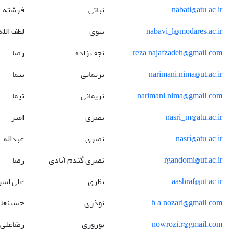
nabati@atu.ac.ir
نباتی
فرشته
nabavi_l@modares.ac.ir
نبوی
لطف الله
reza.najafzadeh@gmail.com
نجف زاده
رضا
narimani.nima@ut.ac.ir
نریمانی
نیما
narimani.nima@gmail.com
نریمانی
نیما
nasri_m@atu.ac.ir
نصری
امیر
nasri@atu.ac.ir
نصری
عبداله
rgandomi@ut.ac.ir
نصری گندم آبادی
رضا
aashraf@ut.ac.ir
نظری
علی اش
h.a.nozari@gmail.com
نوذری
حسینعل
nowrozi.r@gmail.com
نوروزی
رضاعلی