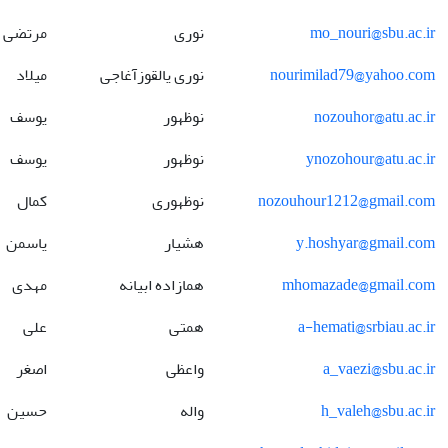
mo_nouri@sbu.ac.ir
نوری
مرتضی
nourimilad79@yahoo.com
نوری یالقوزآغاجی
میلاد
nozouhor@atu.ac.ir
نوظهور
یوسف
ynozohour@atu.ac.ir
نوظهور
یوسف
nozouhour1212@gmail.com
نوظهوری
کمال
y.hoshyar@gmail.com
هشیار
یاسمن
mhomazade@gmail.com
همازاده ابیانه
مهدی
a-hemati@srbiau.ac.ir
همتی
علی
a_vaezi@sbu.ac.ir
واعظی
اصغر
h_valeh@sbu.ac.ir
واله
حسین