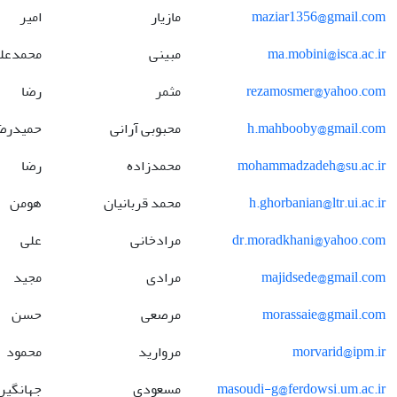
maziar1356@gmail.com
مازیار
امیر
ma.mobini@isca.ac.ir
مبینی
محمدعل
rezamosmer@yahoo.com
مثمر
رضا
h.mahbooby@gmail.com
محبوبی آرانی
حمیدرض
mohammadzadeh@su.ac.ir
محمدزاده
رضا
h.ghorbanian@ltr.ui.ac.ir
محمد قربانیان
هومن
dr.moradkhani@yahoo.com
مرادخانی
علی
majidsede@gmail.com
مرادی
مجید
morassaie@gmail.com
مرصعی
حسن
morvarid@ipm.ir
مروارید
محمود
masoudi-g@ferdowsi.um.ac.ir
مسعودی
جهانگیر