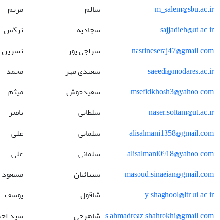
m_salem@sbu.ac.ir
سالم
مریم
sajjadieh@ut.ac.ir
سجادیه
نرگس
nasrineseraj47@gmail.com
سراجی پور
نسرین
saeedi@modares.ac.ir
سعیدی مهر
محمد
msefidkhosh3@yahoo.com
سفیدخوش
میثم
naser.soltani@ut.ac.ir
سلطانی
ناصر
alisalmani1358@gmail.com
سلمانی
علی
alisalmani0918@yahoo.com
سلمانی
علی
masoud.sinaeian@gmail.com
سینائیان
مسعود
y.shaghool@ltr.ui.ac.ir
شاقول
یوسف
s.ahmadreaz.shahrokhi@gmail.com
شاهرخی
سید احم