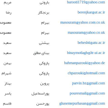
barooti1719@yahoo.com
باروتی
مریم
berenjkar@ut.ac.ir
برنجکار
رضا
masouram@yahoo.com.co.uk
بهرام
معصومه
masouram@yahoo.co.uk
بهرام
معصومه
beheshti@atu.ac.ir
بهشتی
سعید
binaymotlagh@ltr.ui.ac.ir
بینای مطلق
سعید
bahmanpazouki@yahoo.de
پازوکی
بهمن
chpazouki@hotmail.com
پازوکی
شهرام
parvin.bz@gmail.com
پروین
بهناز
pouresmail@gmail.com
پوراسماعیل
یاسر
ghasemepurhasan@gmail.com
پورحسن
قاسم