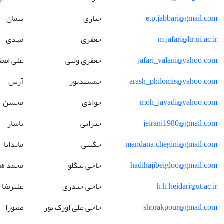
e.p.jabbari@gmail.com
جباری
پیمان
m.jafari@ltr.ui.ac.ir
جعفری
مهدی
jafari_valani@yahoo.com
جعفری ولنی
علی اصغ
arash_philomis@yahoo.com
جمشیدپور
آرش
moh_javadi@yahoo.com
جوادی
محسن
jeirani1980@gmail.com
جیرانی
یاشار
mandana.chegini@gmail.com
چگینی
ماندانا
hadihajibeigloo@gmail.com
حاجی بیگلو
محمد ه
h.h.heidari@ut.ac.ir
حاجی حیدری
علیرضا
shorakpour@gmail.com
حاجی علی اورک پور
صبورا