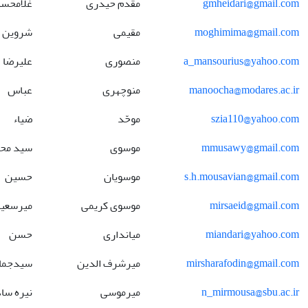
gmheidari@gmail.com
مقدم حیدری
غلامحس
moghimima@gmail.com
مقیمی
شروین
a_mansourius@yahoo.com
منصوری
علیرضا
manoocha@modares.ac.ir
منوچهری
عباس
szia110@yahoo.com
موحّد
ضیاء
mmusawy@gmail.com
موسوی
سید مح
s.h.mousavian@gmail.com
موسویان
حسین
mirsaeid@gmail.com
موسوی کریمی
میرسعی
miandari@yahoo.com
میانداری
حسن
mirsharafodin@gmail.com
میرشرف الدین
سیدجمال
n_mirmousa@sbu.ac.ir
میرموسی
نیره سا