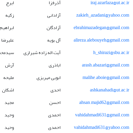
iraj.azarfaza@ut.ac.ir
آذرفزا
ایرج
zakieh_azadani@yahoo.com
آزادانی
زکیه
ebrahimazadegan@gmail.com
آزادگان
ابراهیم
alireza.alebouyeh@gmail.com
آل بویه
علیرضا
h_shirazi@sbu.ac.ir
آیت اله زاده شیرازی
سیدمح
arash.abazari@gmail.com
اباذری
آرش
malihe.aboie@gmail.com
ابویی مهریزی
ملیحه
ashkanahadi@ut.ac.ir
احدی
اشکان
ahsan.majid62@gmail.com
احسن
مجید
vahidahmadi631@gmail.com
احمدی
وحید
vahidahmadi631@yahoo.com
احمدی
وحید