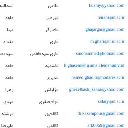
falahiy@yahoo.com
فلاحی
اسدالله
feirahi@ut.ac.ir
فیرحی
داود
ghajargar@gmail.com
قاجارگر
مینا
m.ghari@ltr.ui.ac.ir
قاری
مقداد
smohammad@hotmail.com
قاری سیدفاطمی
سیدمحم
h.ghasemieh@umail.leidenuniv.nl
قاسمیه
حامد
hamed.ghadiri@modares.ac.ir
قدیری
حامد
ghezelbash_zahra@yahoo.com
قزلباش
زهرا
safary@ut.ac.ir
قوام صفری
مهدی
fh.kazempour@gmail.com
کاظم‌پور
فرشته
ark0069@gmail.com
کاظمی
علیرضا