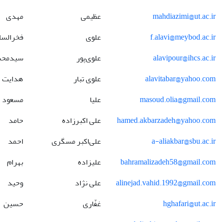
mahdiazimi@ut.ac.ir
عظیمی
مهدی
f.alavi@meybod.ac.ir
علوی
فخرالسا
alavipour@ihcs.ac.ir
علوی‌پور
سیدمح
alavitabar@yahoo.com
علوی تبار
هدایت
masoud.olia@gmail.com
علیا
مسعود
hamed.akbarzadeh@yahoo.com
علی اکبرزاده
حامد
a-aliakbar@sbu.ac.ir
علی‌اکبر مسگری
احمد
bahramalizadeh58@gmail.com
علیزاده
بهرام
alinejad.vahid.1992@gmail.com
علی نژاد
وحید
hghafari@ut.ac.ir
غفّاری
حسین