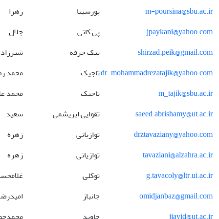
m-poursina@sbu.ac.ir
پورسینا
زهرا
jpaykani@yahoo.com
پی کانی
جلال
shirzad.peik@gmail.com
پیک حرفه
شیرزاد
dr_mohammadrezatajik@yahoo.com
تاجیک
محمد رض
m_tajik@sbu.ac.ir
تاجیک
محمد عل
saeed.abrishamy@ut.ac.ir
تقوایی ابریشمی
سعید
drztavaziany@yahoo.com
توازیانی
زهره
tavaziani@alzahra.ac.ir
توازیانی
زهره
g.tavacoly@ltr.ui.ac.ir
توکلی
غلامحس
omidjanbaz@gmail.com
جانباز
امیدرضا
jjavid@ut.ac.ir
جاوید
محمدجو