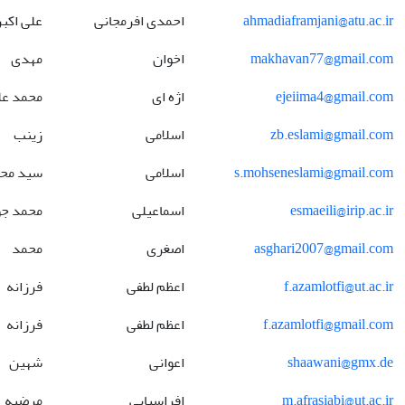
ahmadiaframjani@atu.ac.ir
احمدی افرمجانی
علی اکبر
makhavan77@gmail.com
اخوان
مهدی
ejeiima4@gmail.com
اژه ای
محمد عل
zb.eslami@gmail.com
اسلامی
زینب
s.mohseneslami@gmail.com
اسلامی
سید مح
esmaeili@irip.ac.ir
اسماعیلی
محمد جو
asghari2007@gmail.com
اصغری
محمد
f.azamlotfi@ut.ac.ir
اعظم لطفی
فرزانه
f.azamlotfi@gmail.com
اعظم لطفی
فرزانه
shaawani@gmx.de
اعوانی
شهین
m.afrasiabi@ut.ac.ir
افراسیابی
مرضیه