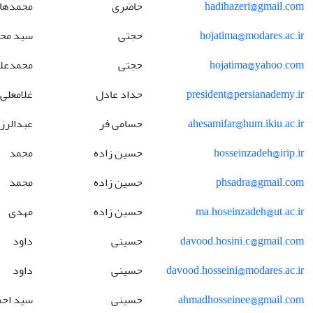
hadihazeri@gmail.com
حاضری
محمدها
hojatima@modares.ac.ir
حجتی
سید مح
hojatima@yahoo.com
حجتی
محمدعل
president@persianademy.ir
حداد عادل
غلامعلی
ahesamifar@hum.ikiu.ac.ir
حسامی فر
عبدالرز
hosseinzadeh@irip.ir
حسین زاده
محمد
phsadra@gmail.com
حسین زاده
محمد
ma.hoseinzadeh@ut.ac.ir
حسین زاده
مهدی
davood.hosini.c@gmail.com
حسینی
داود
davood.hosseini@modares.ac.ir
حسینی
داود
ahmadhosseinee@gmail.com
حسینی
سید احم