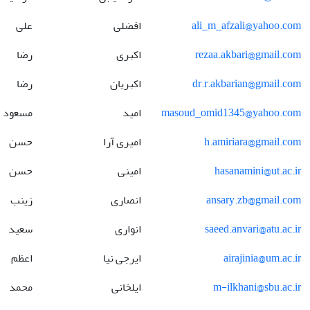
ali_m_afzali@yahoo.com
افضلی
علی
rezaa.akbari@gmail.com
اکبری
رضا
dr.r.akbarian@gmail.com
اکبریان
رضا
masoud_omid1345@yahoo.com
امید
مسعود
h.amiriara@gmail.com
امیری آرا
حسن
hasanamini@ut.ac.ir
امینی
حسن
ansary.zb@gmail.com
انصاری
زینب
saeed.anvari@atu.ac.ir
انواری
سعید
airajinia@um.ac.ir
ایرجی نیا
اعظم
m-ilkhani@sbu.ac.ir
ایلخانی
محمد