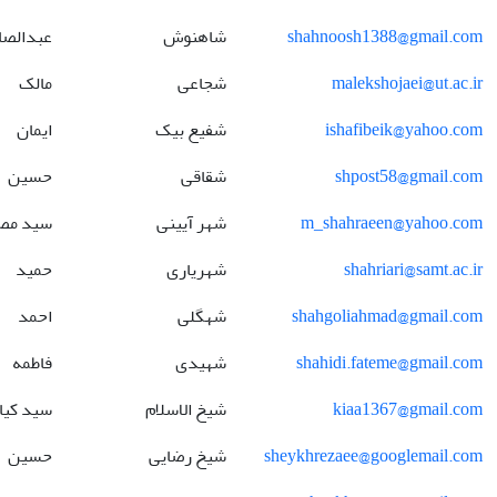
shahnoosh1388@gmail.com
شاهنوش
عبدالصا
malekshojaei@ut.ac.ir
شجاعی
مالک
ishafibeik@yahoo.com
شفیع بیک
ایمان
shpost58@gmail.com
شقاقی
حسین
m_shahraeen@yahoo.com
شهر آیینی
سید مص
shahriari@samt.ac.ir
شهریاری
حمید
shahgoliahmad@gmail.com
شهگلی
احمد
shahidi.fateme@gmail.com
شهیدی
فاطمه
kiaa1367@gmail.com
شیخ الاسلام
سید کی
sheykhrezaee@googlemail.com
شیخ رضایی
حسین