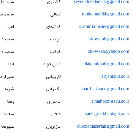
seyedali.kalantari@gmail.com
کلانتری
سید عل
mmkamali64@gmail.com
کمالی
محمد م
s.amir.koushei@gmail.com
کوشه‌ای
امیر
skowkab@gmail.com
کوکب
سعیده
skowkab@yahoo.com
کوکب
سعیده
leilakiankhah@gmail.com
کیان خواه
لیلا
larijani@ut.ac.ir
لاریجانی
علی ارد
sharif.lakzaee@gmail.com
لک زایی
شریف
r.mahoozi@scu.ac.ir
ماحوزی
رضا
saeid_makhani@ut.ac.ir
ماخانی
سعید
alirezamazarian@gmail.com
مازاریان
علیرضا