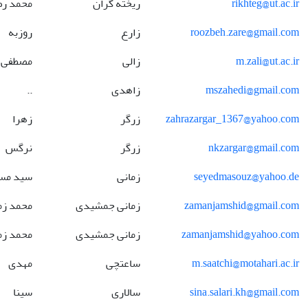
rikhteg@ut.ac.ir
ریخته گران
محمد رض
roozbeh.zare@gmail.com
زارع
روزبه
m.zali@ut.ac.ir
زالی
مصطفی
mszahedi@gmail.com
زاهدی
..
zahrazargar_1367@yahoo.com
زرگر
زهرا
nkzargar@gmail.com
زرگر
نرگس
seyedmasouz@yahoo.de
زمانی
سید مس
zamanjamshid@gmail.com
زمانی جمشیدی
محمد زم
zamanjamshid@yahoo.com
زمانی جمشیدی
محمد زم
m.saatchi@motahari.ac.ir
ساعتچی
مهدی
sina.salari.kh@gmail.com
سالاری
سینا