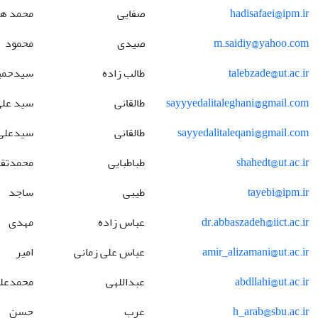
hadisafaei@ipm.ir
صفایی
محمد ه
m.saidiy@yahoo.com
صیدی
محمود
talebzade@ut.ac.ir
طالب زاده
سیدحمی
sayyyedalitaleghani@gmail.com
طالقانی
سید عل
sayyedalitaleqani@gmail.com
طالقانی
سیدعلی
shahedt@ut.ac.ir
طباطبایی
محمدتق
tayebi@ipm.ir
طیبی
ساجد
dr.abbaszadeh@iict.ac.ir
عباس زاده
مهدی
amir_alizamani@ut.ac.ir
عباس علی زمانی
امیر
abdllahi@ut.ac.ir
عبداللهی
محمدعل
h_arab@sbu.ac.ir
عرب
حسن