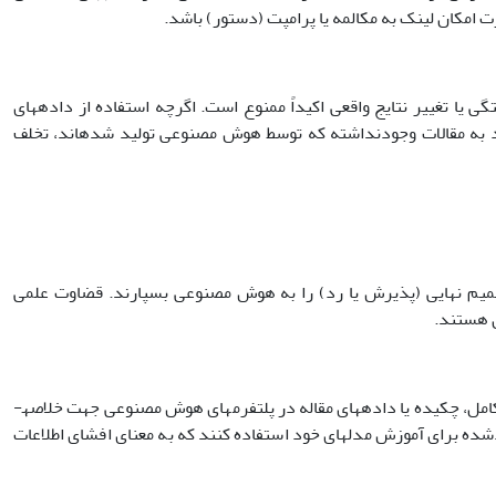
رت امکان لینک به مکالمه یا پرامپت (دستور) باشد.
ه­های خام ساختگی یا تغییر نتایج واقعی اکیداً ممنوع است. اگرچه استفاده از داده­های
اد به مقالات وجودنداشته که توسط هوش مصنوعی تولید شدهاند، تخلف
 اتخاذ تصمیم نهایی (پذیرش یا رد) را به هوش مصنوعی بسپارند. قضاوت علمی
ن هستند.
بر اساس بند،٩-٢ مقالات ارسالی برای داوری دارای ماهیت محرمانه هستند. بارگذاری متن کامل، چکیده یا داده­های مقاله در پلتفرم­های هوش مصنوعی جهت خلاصه­
شده برای آموزش مدل­های خود استفاده کنند که به معنای افشای اطلاعات