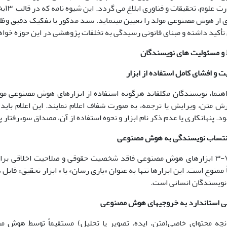
الاج
أکید داشته و مبنای قانونی رسیدگی به تخلفات پژوهشی در این حوزه خواه
و مسئولیت های نویسندگان
ابق بند ٧-١راهنما، نویسندگان مکلف­اند هرگونه استفاده از ابزارهای هوش مصن
رش متن، ویرایش یا ترجمه، به صورت شفاف اعلام نمایند. این اعلام با
 پنهان­کاری یا عدم ذکر نام ابزار و نحوه استفاده از آن، مصداق سوءرفتار پ
بر اساس بند ،٧-٣ ابزارهای هوش مصنوعی فاقد شخصیت حقوقی و صلاحیت اخل
 ممنوع است. این ابزارها تنها به عنوان «یاری رسان» یا « ابزار تحقیق» قا
 نویسندگان انسانی است.
 بند،٧-٢چنانچه محتوای خاصی(متن، ایده، تصویر یا تحلیل) مستقیماً توسط ه