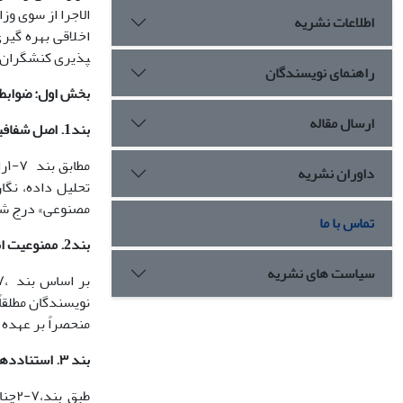
اطلاعات نشریه
پذیری کنشگران ت
راهنمای نویسندگان
بخش اول: ضوابط 
ارسال مقاله
بند1. اصل شفافیت و افشای کامل استفاده از ابزار
مط
داوران نشریه
تحلیل داده، نگا
مصنوعی» درج شود.
تماس با ما
بند2. ممنوعیت انتساب نویسندگی به هوش مصنوعی
سیاست های نشریه
نویسندگان مطلقاً
منحصراً بر عهده
بند ٣. استناددهی استاندارد به خروجیهای هوش مصنوعی
طبق