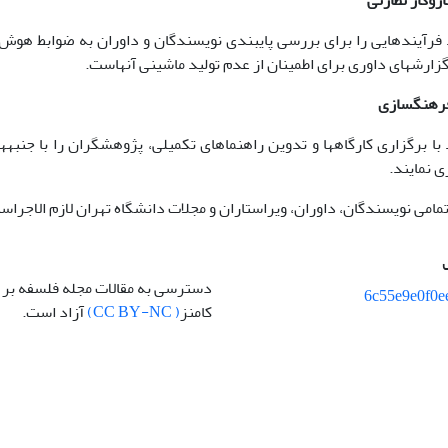
 فرآیندهایی را برای بررسی پایبندی نویسندگان و داوران به ضوابط هوش 
زارش­های داوری برای اطمینان از عدم تولید ماشینی آنهاست.
با برگزاری کارگاه­ها و تدوین راهنماهای تکمیلی، پژوهشگران را با جنبه
ی نمایند.
 تمامی نویسندگان، داوران، ویراستاران و مجلات دانشگاه تهران لازم الاجر
دسترسی به مقالات مجله فلسفه بر
6c55e9e0f0e
کامنز
( CC BY-NC)
آزاد است.