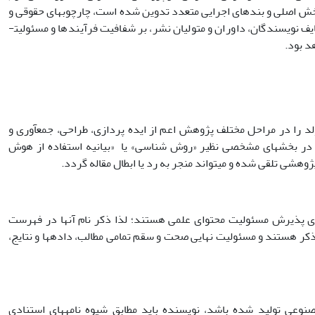
را از سوی وزارت علوم، تحقیقات و فناوری ابلاغ می گردد. این شیوه نامه که در قالب ١٣بخش اصلی و بندهای اجرایی متعدد تدوین شده است، چارچوب­های حقوقی و
اخلاقی بهره گیری از هوش مصنوعی مولد را تعیین می­نماید. سند مذکور با تفکیک دقیق وظایف نویسندگان، داوران و متولیان نشر، بر شفافیت فرآیندها و مسئولیت­
د بود.
وعی مولد را در مراحل مختلف پژوهش اعم از ایده پردازی، طراحی، جمع­آوری و
ید در بخش­های مشخصی نظیر «روش شناسی» یا «بیانیه استفاده از هوش
ژوهشی تلقی شده و می­تواند منجر به رد یا ابطال مقاله گردد.
اقی برای پذیرش مسئولیت محتوای علمی هستند؛ لذا ذکر نام آنها در فهرست
بل ذکر هستند و مسئولیت نهایی صحت و سقم تمامی مطالب، داده­ها و نتایج،
وش مصنوعی تولید شده باشد، نویسنده باید مطابق شیوه نامه­های استنادی