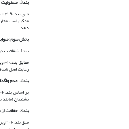
بند3. مسئولیت کامل داور در استفاده­های ابزاری محدود
طبق
ممکن است مجاز ب
دهد.
بخش سوم: ضوابط 
بند1. شفافیت در فرآیند ارزیابی و ویرایش
مط
رعایت اصل شفافی
بند2. عدم واگذاری تصمیم­گیری نهایی به ماشین
پشتیبان (مانند ب
بند3. حفاظت از محرمانگی اطلاعات نویسندگان
طبق 