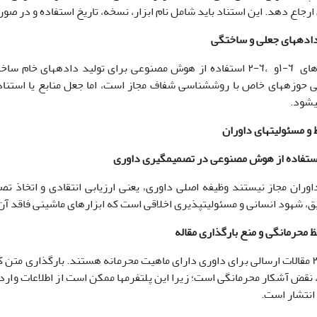
 ارجاع دهد. این استناد باید شامل نام ابزار، نسخه، تاریخ استفاده و در صو
با استناد به بندهای ٦-١و ،٦-٢ استفاده از هوش مصنوعی برای تولید داد
حوزه­های خاص با روش­شناسی شفاف مجاز است، اما جعل منابع یا استن
­شود.
و مسئولیت­های داوران
طابق بند ،٩-١داوران مجاز نیستند وظیفه اصلی داوری، یعنی ارزیابی انتقادی و
ق، شهود انسانی و مسئولیت­پذیری اخلاقی است که ابزارهای ماشینی فاقد آ
نقض آشکار محرمانگی است؛ زیرا این پلتفرم­ها ممکن است از اطلاعات وارد
انتشار است.