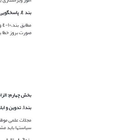
امور ویراستاری یا
بند ٤. پاسخگویی و مسئولیت­پذیری
مط
صورت بروز خطا ی
بخش چهارم: الزا
بند١. تدوین و ابلاغ سیاست­های شفاف
مجلات علمی موظف
سیاست­ها باید م