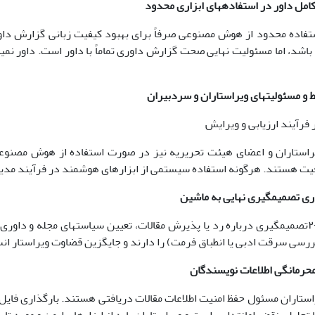
 بند ،٩-٣ استفاده محدود از هوش مصنوعی صرفاً برای بهبود کیفیت زبانی گزار
اشد، اما مسئولیت نهایی صحت گزارش داوری تماماً با داور است. داور ن
و مسئولیت­های ویراستاران و سردبیران
ابق بند،١٠-١ویراستاران و اعضای هیئت تحریریه نیز در صورت استفاده از هوش مص
ت هستند. هرگونه استفاده سیستمی از ابزارهای هوشمند در فرآیند مدیریت
بر اساس بند،١٠-٢تصمیم­گیری درباره رد یا پذیرش مقالات، تعیین سیاست­های مجل
ررسی سرقت ادبی یا انطباق فرمت) را دارند و جایگزین قضاوت ویراستار ان
بند،١٠-٣ویراستاران مسئول حفظ امنیت اطلاعات مقالات دریافتی هستند. بارگذا