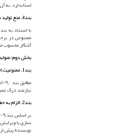
استاندارد، به آن
بند4. منع تولید داده­های جعلی و ساختگی
مصنوعی در برخی 
آشکار محسوب می
بخش دوم: ضوابط 
بند1. ممنوعیت استفاده از هوش مصنوعی در تصمیم­گیری داوری
م
نیازمند درک عمی
بند2. الزام به حفظ محرمانگی و منع بارگذاری مقاله
سازی یا ویرایش، 
نویسنده پیش از 